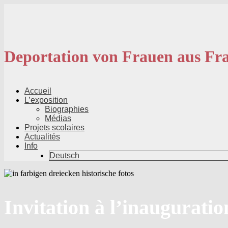
Aller
au
contenu
principal
Deportation von Frauen aus Fr
Menu
principal
Accueil
L’exposition
Biographies
Médias
Projets scolaires
Actualités
Info
Deutsch
Invitation à l’inauguratio