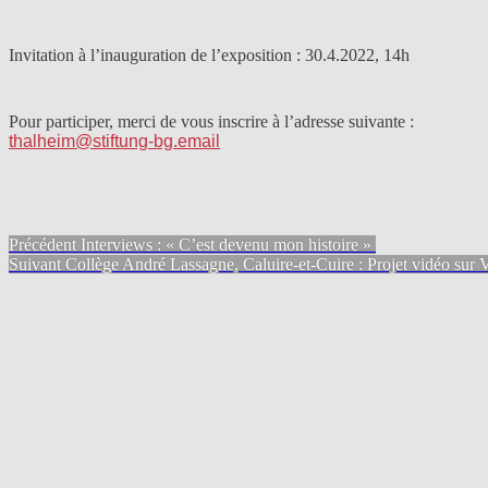
Invitation à l’inauguration de l’exposition : 30.4.2022, 14h
Pour participer, merci de vous inscrire à l’adresse suivante :
thalheim@stiftung-bg.email
Navigation
Article
Précédent
Interviews : « C’est devenu mon histoire »
Article
précédent :
Suivant
Collège André Lassagne, Caluire-et-Cuire : Projet vidéo sur 
Suivant:
de
l’article